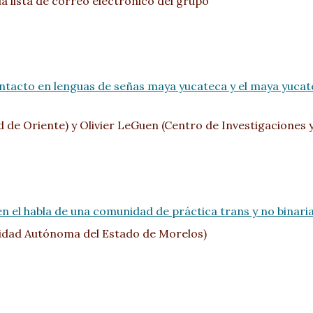
la lista de correo electrónico del grupo
tacto en lenguas de señas maya yucateca y el maya yucate
 de Oriente) y Olivier LeGuen (Centro de Investigaciones 
o en el habla de una comunidad de práctica trans y no binar
idad Autónoma del Estado de Morelos)