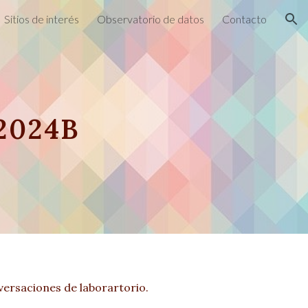
Sitios de interés
Observatorio de datos
Contacto
ion
 2024B
versaciones de laborartorio.