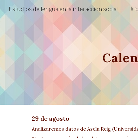
Estudios de lengua en la interacción social
Inic
Sk
Calen
29 de agosto
Analizaremos datos de Asela Reig (Universid