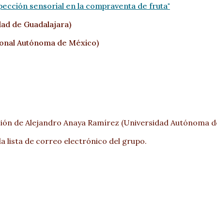
spección sensorial en la compraventa de fruta"
dad de Guadalajara
)
ional Autónoma de México
)
ción de Alejandro Anaya Ramírez (U
niversidad Autónoma d
la lista de correo electrónico del grupo.